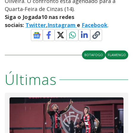
Oliveira. O confronto está agendado para a
Quarta-Feira de Cinzas (14).
Siga o Jogada10 nas redes
sociais:
Twitter
,
Instagram
e
Facebook
.
BOTAFOGO
FLAMENGO
Últimas