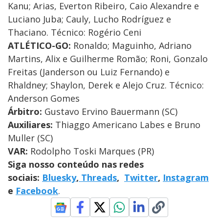
Kanu; Arias, Everton Ribeiro, Caio Alexandre e
Luciano Juba; Cauly, Lucho Rodríguez e
Thaciano. Técnico: Rogério Ceni
ATLÉTICO-GO:
Ronaldo; Maguinho, Adriano
Martins, Alix e Guilherme Romão; Roni, Gonzalo
Freitas (Janderson ou Luiz Fernando) e
Rhaldney; Shaylon, Derek e Alejo Cruz. Técnico:
Anderson Gomes
Árbitro:
Gustavo Ervino Bauermann (SC)
Auxiliares:
Thiaggo Americano Labes e Bruno
Muller (SC)
VAR:
Rodolpho Toski Marques (PR)
Siga nosso conteúdo nas redes
sociais:
Bluesky
,
Threads
,
Twitter
,
Instagram
e
Facebook
.