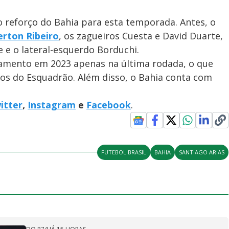
o reforço do Bahia para esta temporada. Antes, o
erton Ribeiro
, os zagueiros Cuesta e David Duarte,
e e o lateral-esquerdo Borduchi.
amento em 2023 apenas na última rodada, o que
tos do Esquadrão. Além disso, o Bahia conta com
itter
,
Instagram
e
Facebook
.
FUTEBOL BRASIL
BAHIA
SANTIAGO ARIAS