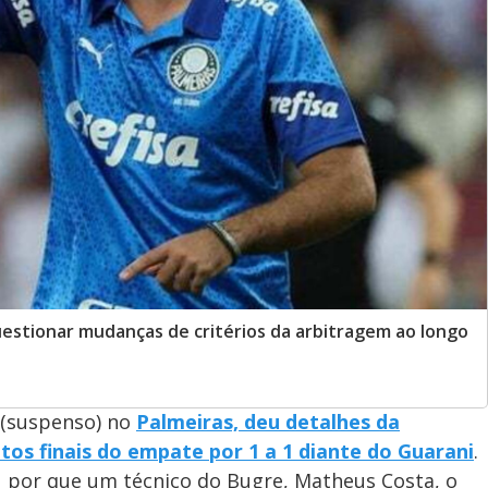
estionar mudanças de critérios da arbitragem ao longo
(suspenso) no
Palmeiras, deu detalhes da
os finais do empate por 1 a 1 diante do Guarani
.
u por que um técnico do Bugre, Matheus Costa, o