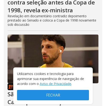
contra seleção antes da Copa de
1998, revela ex-ministra
Revelação em documentário contradiz depoimento
prestado ao Senado e coloca a Copa de 1998 novamente
sob discussão
Utilizamos cookies e tecnologia para
aprimorar sua experiência de navegação de
acordo com o
Aviso de Privacidade
.
JOGADA 10
/
01/08/2026
São Paulo chega a acordo com
FECHAR
Calleri para renovação de