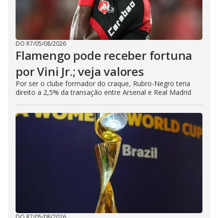
DO R7
/
05/08/2026
Flamengo pode receber fortuna
por Vini Jr.; veja valores
Por ser o clube formador do craque, Rubro-Negro teria
direito a 2,5% da transação entre Arsenal e Real Madrid
DO R7
/
05/08/2026