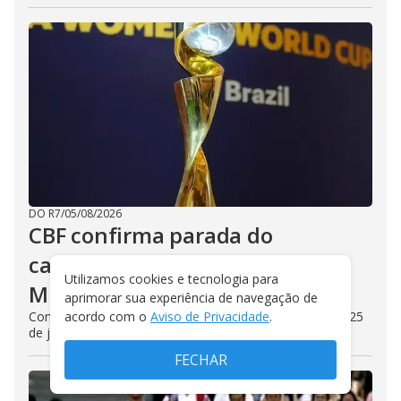
DO R7
/
05/08/2026
CBF confirma parada do
calendário durante a Copa do
Utilizamos cookies e tecnologia para
Mundo Feminina de 2027
aprimorar sua experiência de navegação de
Competição será realizada entre os dias 24 de junho e 25
acordo com o
Aviso de Privacidade
.
de julho de 2027, em oito cidades
FECHAR