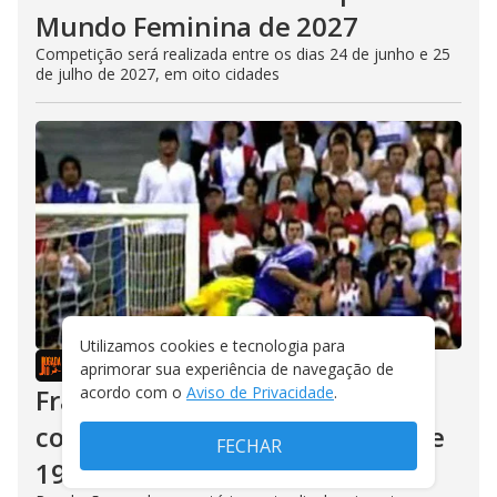
Mundo Feminina de 2027
Competição será realizada entre os dias 24 de junho e 25
de julho de 2027, em oito cidades
Utilizamos cookies e tecnologia para
JOGADA 10
/
04/08/2026
aprimorar sua experiência de navegação de
França suspendeu antidoping
acordo com o
Aviso de Privacidade
.
contra seleção antes da Copa de
FECHAR
1998, revela ex-ministra