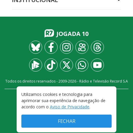
JOGADA 10
Todos os direitos reservados - 2009-
2026
- Rádio e Televisão Record S.A
Utilizamos cookies e tecnologia para
CARREIRA
FALE CONOSCO
PRIVACIDADE
aprimorar sua experiência de navegação de
TERMOS E CONDIÇÕES DE USO
acordo com o
Aviso de Privacidade
.
FECHAR