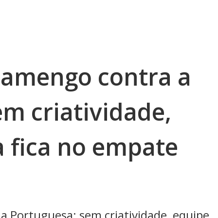
lamengo contra a
m criatividade,
a fica no empate
a Portuguesa: sem criatividade, equipe