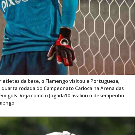
atletas da base, o Flamengo visitou a Portuguesa,
la quarta rodada do Campeonato Carioca na Arena das
sem gols. Veja como o Jogada10 avaliou o desempenho
lamengo