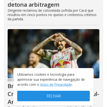
detona arbitragem
Dirigente reclamou de cotovelada sofrida por Cacá que
resultou em cinco pontos no queixo e contestou critérios
da partida
Utilizamos cookies e tecnologia para
aprimorar sua experiência de navegação de
DO R7
/
30/07/2026
Bragantino vence Sporting
acordo com o
Aviso de Privacidade
.
Cristal e avança às oitavas da Sul-
FECHAR
Americana