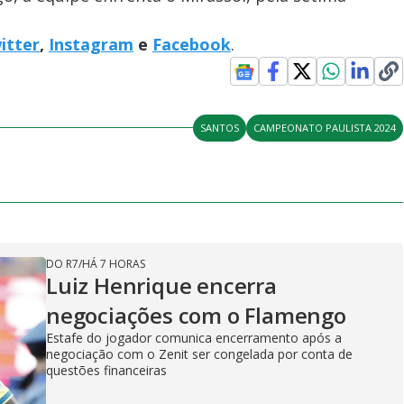
itter
,
Instagram
e
Facebook
.
SANTOS
CAMPEONATO PAULISTA 2024
DO R7
/
HÁ 7 HORAS
Luiz Henrique encerra
negociações com o Flamengo
Estafe do jogador comunica encerramento após a
negociação com o Zenit ser congelada por conta de
questões financeiras