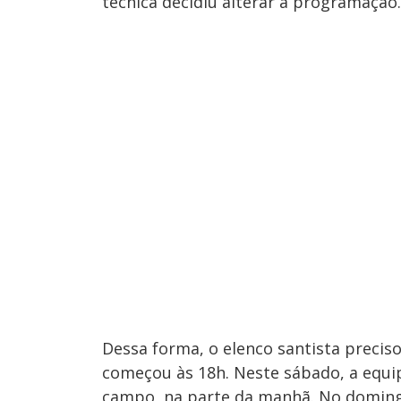
técnica decidiu alterar a programação.
Dessa forma, o elenco santista precis
começou às 18h. Neste sábado, a equi
campo, na parte da manhã. No domingo