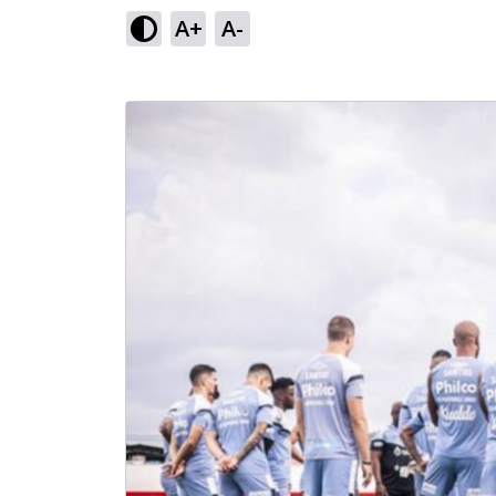
A+
A-