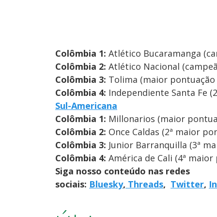
Colômbia 1:
Atlético Bucaramanga (c
Colômbia 2:
Atlético Nacional (campeã
Colômbia 3:
Tolima (maior pontuação 
Colômbia 4:
Independiente Santa Fe (2
Sul-Americana
Colômbia 1:
Millonarios (maior pontua
Colômbia 2:
Once Caldas (2ª maior pon
Colômbia 3:
Junior Barranquilla (3ª m
Colômbia 4:
América de Cali (4ª maior
Siga nosso conteúdo nas redes
sociais:
Bluesky
,
Threads
,
Twitter
,
I