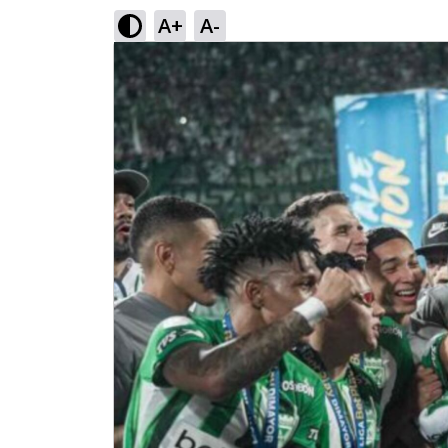
A+
A-