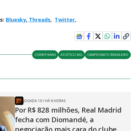
is:
Bluesky
,
Threads
,
Twitter
,
CORINTHIANS
ATLÉTICO-MG
CAMPEONATO BRASILEIRO
JOGADA 10
/
HÁ 6 HORAS
Por R$ 828 milhões, Real Madrid
fecha com Diomandé, a
negociação mais cara do clube