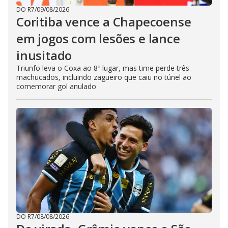
DO R7
/
09/08/2026
Coritiba vence a Chapecoense
em jogos com lesões e lance
inusitado
Triunfo leva o Coxa ao 8º lugar, mas time perde três
machucados, incluindo zagueiro que caiu no túnel ao
comemorar gol anulado
DO R7
/
08/08/2026