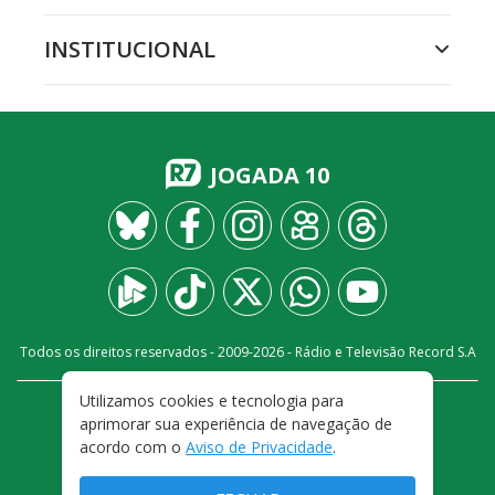
INSTITUCIONAL
JOGADA 10
Todos os direitos reservados - 2009-
2026
- Rádio e Televisão Record S.A
Utilizamos cookies e tecnologia para
CARREIRA
FALE CONOSCO
PRIVACIDADE
aprimorar sua experiência de navegação de
TERMOS E CONDIÇÕES DE USO
acordo com o
Aviso de Privacidade
.