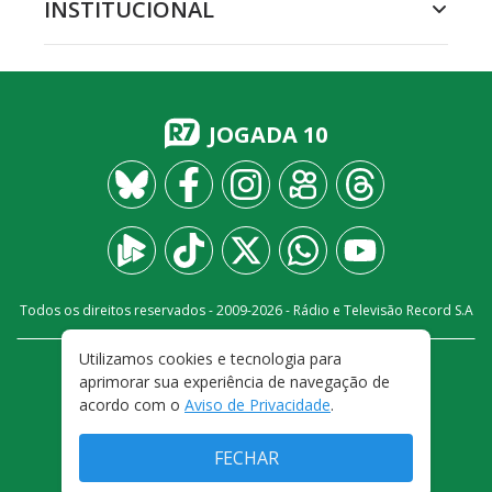
INSTITUCIONAL
JOGADA 10
Todos os direitos reservados - 2009-
2026
- Rádio e Televisão Record S.A
Utilizamos cookies e tecnologia para
CARREIRA
FALE CONOSCO
PRIVACIDADE
aprimorar sua experiência de navegação de
TERMOS E CONDIÇÕES DE USO
acordo com o
Aviso de Privacidade
.
FECHAR