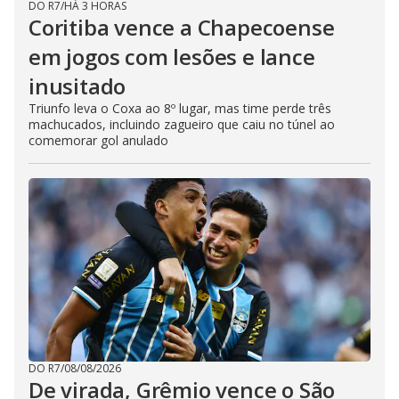
DO R7
/
HÁ 3 HORAS
Coritiba vence a Chapecoense
em jogos com lesões e lance
inusitado
Triunfo leva o Coxa ao 8º lugar, mas time perde três
machucados, incluindo zagueiro que caiu no túnel ao
comemorar gol anulado
DO R7
/
08/08/2026
De virada, Grêmio vence o São