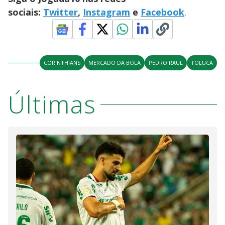
sociais:
Twitter
,
Instagram
e
Facebook
.
CORINTHIANS
MERCADO DA BOLA
PEDRO RAUL
TOLUCA
Últimas