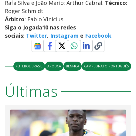
Rafa Silva e João Mario; Arthur Cabral.
Técnico:
Roger Schmidt
Árbitro
: Fabio Vinícius
Siga o Jogada10 nas redes
sociais:
Twitter
,
Instagram
e
Facebook
.
FUTEBOL BRASIL
AROUCA
BENFICA
CAMPEONATO PORTUGUÊS
Últimas