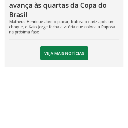
avança às quartas da Copa do
Brasil
Matheus Henrique abre o placar, fratura o nariz após um
choque, e Kaio Jorge fecha a vitória que coloca a Raposa
na próxima fase
VEJA MAIS NOTÍCIAS