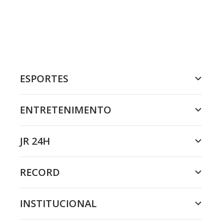
ESPORTES
ENTRETENIMENTO
JR 24H
RECORD
INSTITUCIONAL