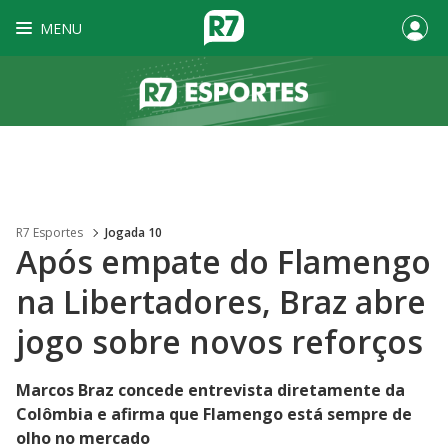
MENU
R7 Esportes
Jogada 10
Após empate do Flamengo
na Libertadores, Braz abre
jogo sobre novos reforços
Marcos Braz concede entrevista diretamente da
Colômbia e afirma que Flamengo está sempre de
olho no mercado