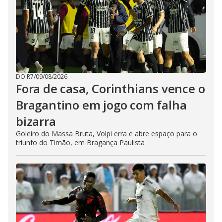
DO R7
/
09/08/2026
Fora de casa, Corinthians vence o
Bragantino em jogo com falha
bizarra
Goleiro do Massa Bruta, Volpi erra e abre espaço para o
triunfo do Timão, em Bragança Paulista