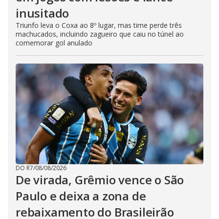
inusitado
Triunfo leva o Coxa ao 8º lugar, mas time perde três
machucados, incluindo zagueiro que caiu no túnel ao
comemorar gol anulado
DO R7
/
08/08/2026
De virada, Grêmio vence o São
Paulo e deixa a zona de
rebaixamento do Brasileirão