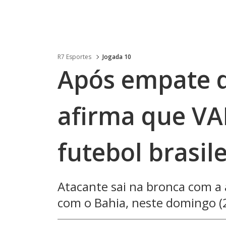
R7 Esportes
Jogada 10
Após empate d
afirma que V
futebol brasil
Atacante sai na bronca com a 
com o Bahia, neste domingo (2)