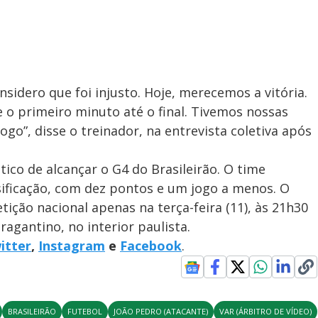
nsidero que foi injusto. Hoje, merecemos a vitória.
o primeiro minuto até o final. Tivemos nossas
ogo”, disse o treinador, na entrevista coletiva após
co de alcançar o G4 do Brasileirão. O time
sificação, com dez pontos e um jogo a menos. O
tição nacional apenas na terça-feira (11), às 21h30
Bragantino, no interior paulista.
itter
,
Instagram
e
Facebook
.
BRASILEIRÃO
FUTEBOL
JOÃO PEDRO (ATACANTE)
VAR (ÁRBITRO DE VÍDEO)