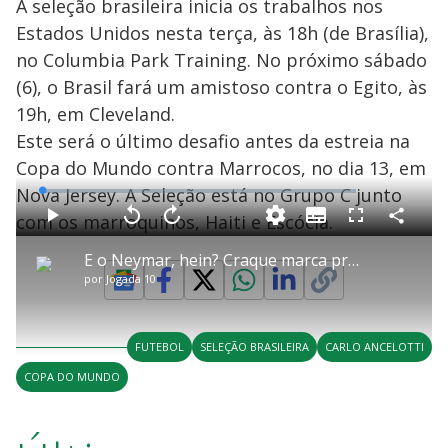
A seleção brasileira inicia os trabalhos nos
Estados Unidos nesta terça, às 18h (de Brasília),
no Columbia Park Training. No próximo sábado
(6), o Brasil fará um amistoso contra o Egito, às
19h, em Cleveland.
Este será o último desafio antes da estreia na
Copa do Mundo contra Marrocos, no dia 13, em
Nova Jersey. A Seleção está no Grupo C junto
L
o
a
com os marroquinos, Haiti e Escócia.
S
d
u
C
P
V
A
P
F
e
b
o
l
o
v
u
d
t
m
a
l
a
l
:
E o Neymar, hein? Craque marca presença em amistoso da seleção e anima torcida
i
p
y
t
n
l
1
t
a
a
ç
s
.
por
Jogada 10
l
r
r
a
c
3
e
t
1
r
l
r
0
s
i
0
1
e
%
l
s
0
e
h
e
s
n
a
g
e
r
u
g
FUTEBOL
SELEÇÃO BRASILEIRA
CARLO ANCELOTTI
n
u
a
d
n
o
d
COPA DO MUNDO
s
o
s
y