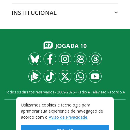
INSTITUCIONAL
JOGADA 10
Todos os direitos reservados - 2009-
2026
- Rádio e Televisão Record S.A
Utilizamos cookies e tecnologia para
CARREIRA
FALE CONOSCO
PRIVACIDADE
aprimorar sua experiência de navegação de
TERMOS E CONDIÇÕES DE USO
acordo com o
Aviso de Privacidade
.