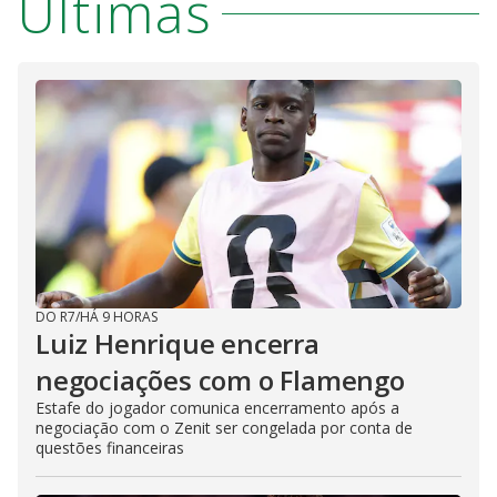
Últimas
M
V
u
d
o
i
d
e
o
DO R7
/
HÁ 9 HORAS
Luiz Henrique encerra
negociações com o Flamengo
Estafe do jogador comunica encerramento após a
negociação com o Zenit ser congelada por conta de
questões financeiras