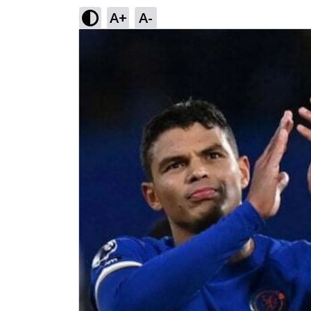
A+
A-