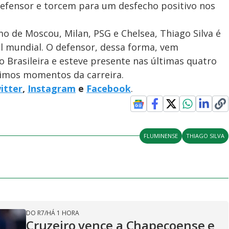
efensor e torcem para um desfecho positivo nos
 de Moscou, Milan, PSG e Chelsea, Thiago Silva é
l mundial. O defensor, dessa forma, vem
 Brasileira e esteve presente nas últimas quatro
timos momentos da carreira.
itter
,
Instagram
e
Facebook
.
FLUMINENSE
THIAGO SILVA
DO R7
/
HÁ 1 HORA
Cruzeiro vence a Chapecoense e