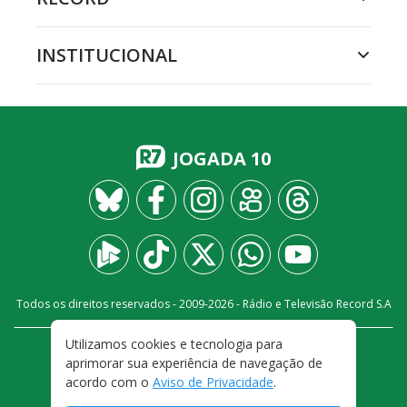
INSTITUCIONAL
JOGADA 10
Todos os direitos reservados - 2009-
2026
- Rádio e Televisão Record S.A
Utilizamos cookies e tecnologia para
CARREIRA
FALE CONOSCO
PRIVACIDADE
aprimorar sua experiência de navegação de
TERMOS E CONDIÇÕES DE USO
acordo com o
Aviso de Privacidade
.