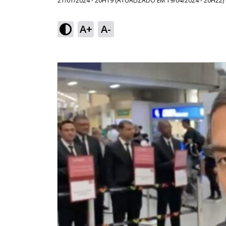
21/01/2024 - 20H19
(ATUALIZADO EM
19/04/2024 - 20H22
)
A+
A-