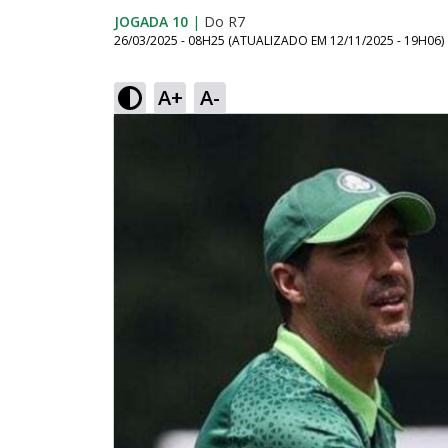
JOGADA 10
|
Do R7
26/03/2025 - 08H25
(ATUALIZADO EM
12/11/2025 - 19H06
)
A+
A-