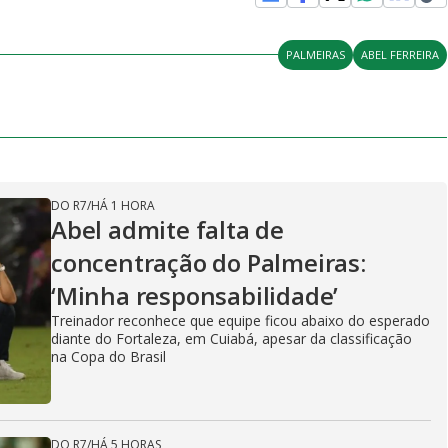
PALMEIRAS
ABEL FERREIRA
DO R7
/
HÁ 1 HORA
Abel admite falta de
concentração do Palmeiras:
‘Minha responsabilidade’
Treinador reconhece que equipe ficou abaixo do esperado
diante do Fortaleza, em Cuiabá, apesar da classificação
na Copa do Brasil
DO R7
/
HÁ 5 HORAS