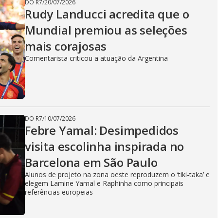
DO R7
/
20/07/2026
Rudy Landucci acredita que o
Mundial premiou as seleções
mais corajosas
Comentarista criticou a atuação da Argentina
DO R7
/
10/07/2026
Febre Yamal: Desimpedidos
visita escolinha inspirada no
Barcelona em São Paulo
Alunos de projeto na zona oeste reproduzem o ‘tiki-taka’ e
elegem Lamine Yamal e Raphinha como principais
referências europeias