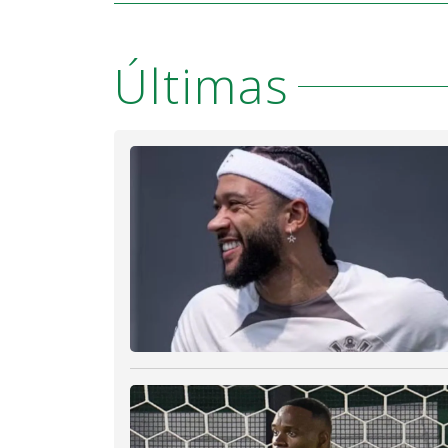
d
o
Últimas