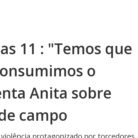
as 11 : "Temos que
consumimos o
enta Anita sobre
a de campo
e violência protagonizado por torcedores