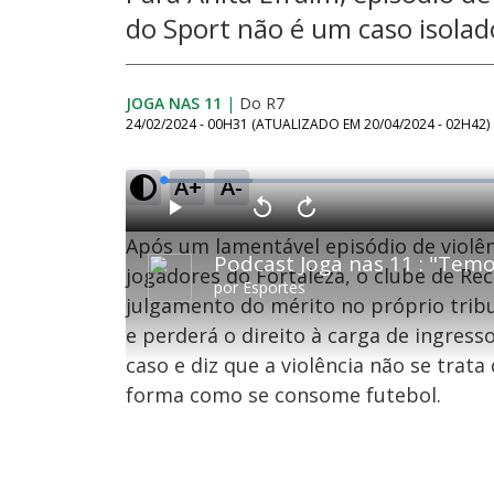
do Sport não é um caso isolad
JOGA NAS 11
|
Do R7
24/02/2024 - 00H31
(ATUALIZADO EM
20/04/2024 - 02H42
)
A+
A-
L
o
a
d
P
V
A
e
l
o
v
d
Após um lamentável episódio de violê
a
l
a
:
y
t
n
1
a
ç
jogadores do Fortaleza, o clube de Rec
2
r
a
.
por
Esportes
1
r
2
julgamento do mérito no próprio trib
0
1
7
s
0
%
e
s
e perderá o direito à carga de ingress
g
e
u
g
n
u
caso e diz que a violência não se tra
d
n
o
d
forma como se consome futebol.
s
o
s
M
u