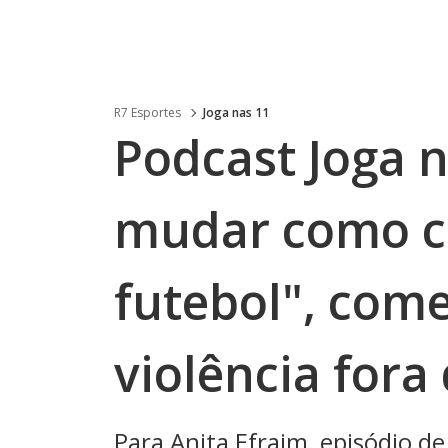
R7 Esportes
Joga nas 11
Podcast Joga n
mudar como 
futebol", com
violência for
Para Anita Efraim, episódio d