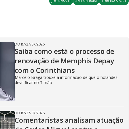
y
JOGA NAS 11
ANITA EFRAIM
TORCIDA SPORT
e
V
DO R7
/
27/07/2026
i
Saiba como está o processo de
renovação de Memphis Depay
d
com o Corinthians
Marcelo Braga trouxe a informação de que o holandês
deve ficar no Timão
e
DO R7
/
27/07/2026
o
Comentaristas analisam atuação