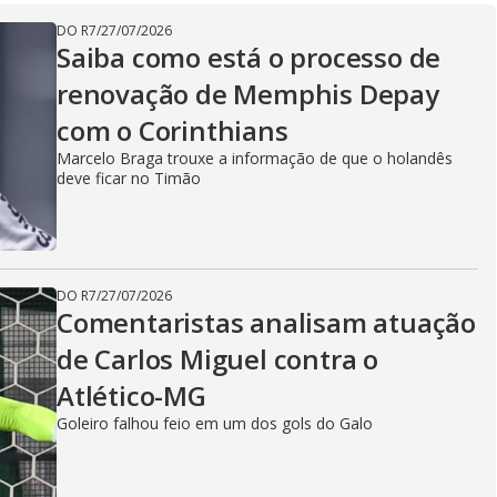
V
DO R7
/
27/07/2026
Saiba como está o processo de
renovação de Memphis Depay
i
com o Corinthians
Marcelo Braga trouxe a informação de que o holandês
deve ficar no Timão
d
e
DO R7
/
27/07/2026
Comentaristas analisam atuação
de Carlos Miguel contra o
o
Atlético-MG
Goleiro falhou feio em um dos gols do Galo