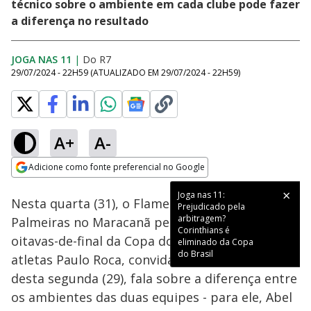
técnico sobre o ambiente em cada clube pode fazer
a diferença no resultado
JOGA NAS 11
|
Do R7
29/07/2024 - 22H59
(ATUALIZADO EM
29/07/2024 - 22H59
)
A+
A-
Loaded
:
100.00%
Adicione como fonte preferencial no Google
Subtitles
Ativar
Som
Opens in new window
Joga nas 11:
Nesta quarta (31), o Flamengo recebe o
Prejudicado pela
arbitragem?
Palmeiras no Maracanã pelo jogo de ida das
Corinthians é
oitavas-de-final da Copa do Brasil. O agente de
eliminado da Copa
do Brasil
atletas Paulo Roca, convidado do Joga nas 11
desta segunda (29), fala sobre a diferença entre
os ambientes das duas equipes - para ele, Abel