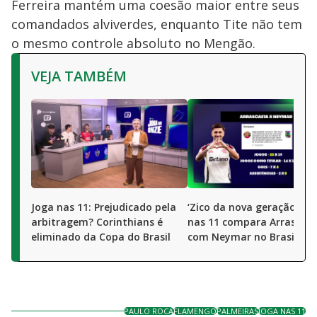
Ferreira mantém uma coesão maior entre seus
comandados alviverdes, enquanto Tite não tem
o mesmo controle absoluto no Mengão.
VEJA TAMBÉM
Joga nas 11: Prejudicado pela
‘Zico da nova geração’? J
arbitragem? Corinthians é
nas 11 compara Arrascae
eliminado da Copa do Brasil
com Neymar no Brasil
PAULO ROCA
FLAMENGO
PALMEIRAS
JOGA NAS 11