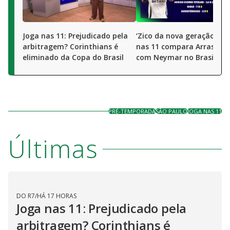
Joga nas 11: Prejudicado pela
‘Zico da nova geração’? J
arbitragem? Corinthians é
nas 11 compara Arrascae
eliminado da Copa do Brasil
com Neymar no Brasil
PRÉ-TEMPORADA
SÃO PAULO
JOGA NAS 11
Últimas
DO R7
/
HÁ 17 HORAS
Joga nas 11: Prejudicado pela
arbitragem? Corinthians é