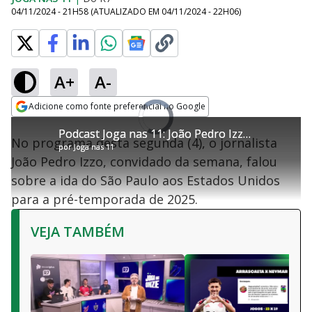
04/11/2024 - 21H58
(ATUALIZADO EM
04/11/2024 - 22H06
)
A+
A-
Loaded
:
0%
Adicione como fonte preferencial no Google
Ativar
Video
Som
Opens in new window
Player
Podcast Joga nas 11: João Pedro Izzo comenta ida do São Paulo aos EUA
Podcast Joga nas 11: João Pedro Izzo comenta ida do São Paulo aos EUA
is
No programa desta segunda (4), o jornalista
loading.
por
por
Joga nas 11
Joga nas 11
João Pedro Izzo, convidado da semana, falou
sobre a ida do São Paulo aos Estados Unidos
para a pré-temporada de 2025.
VEJA TAMBÉM