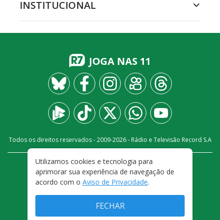
INSTITUCIONAL
JOGA NAS 11
Todos os direitos reservados - 2009-
2026
- Rádio e Televisão Record S.A
Utilizamos cookies e tecnologia para
CARREIRA
FALE CONOSCO
PRIVACIDADE
aprimorar sua experiência de navegação de
TERMOS E CONDIÇÕES DE USO
acordo com o
Aviso de Privacidade
.
FECHAR