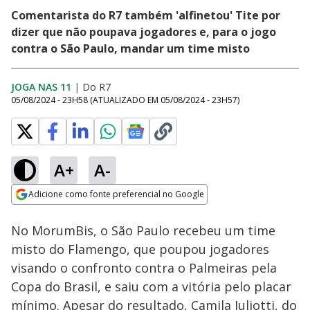
Comentarista do R7 também 'alfinetou' Tite por
dizer que não poupava jogadores e, para o jogo
contra o São Paulo, mandar um time misto
JOGA NAS 11
|
Do R7
05/08/2024 - 23H58
(ATUALIZADO EM
05/08/2024 - 23H57
)
A+
A-
Loaded
:
100.00%
Adicione como fonte preferencial no Google
Subtitles
Ativar
Som
Opens in new window
No MorumBis, o São Paulo recebeu um time
misto do Flamengo, que poupou jogadores
visando o confronto contra o Palmeiras pela
Copa do Brasil, e saiu com a vitória pelo placar
mínimo. Apesar do resultado, Camila Juliotti, do