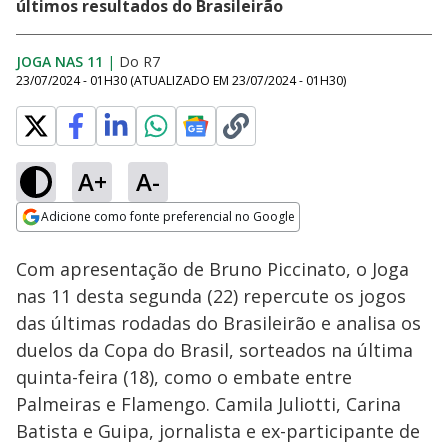
últimos resultados do Brasileirão
JOGA NAS 11
|
Do R7
23/07/2024 - 01H30
(ATUALIZADO EM
23/07/2024 - 01H30
)
A+
A-
Loaded
:
1.23%
Adicione como fonte preferencial no Google
Ativar
Som
Opens in new window
Com apresentação de Bruno Piccinato, o Joga
nas 11 desta segunda (22) repercute os jogos
das últimas rodadas do Brasileirão e analisa os
duelos da Copa do Brasil, sorteados na última
quinta-feira (18), como o embate entre
Palmeiras e Flamengo. Camila Juliotti, Carina
Batista e Guipa, jornalista e ex-participante de