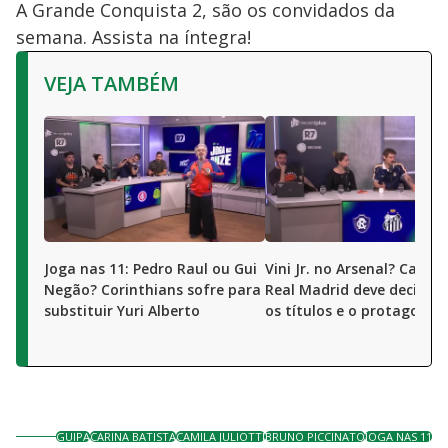
A Grande Conquista 2, são os convidados da
semana. Assista na íntegra!
VEJA TAMBÉM
Joga nas 11: Pedro Raul ou Gui
Vini Jr. no Arsenal? Camis
Negão? Corinthians sofre para
Real Madrid deve decidir 
substituir Yuri Alberto
os títulos e o protagonis
GUIPA
CARINA BATISTA
CAMILA JULIOTTI
BRUNO PICCINATO
JOGA NAS 11