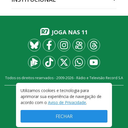
JOGA NAS 11
Todos os direitos reservados - 2009-
2026
- Rádio e Televisão Record S.A
Utilizamos cookies e tecnologia para
CARREIRA
FALE CONOSCO
PRIVACIDADE
aprimorar sua experiência de navegação de
TERMOS E CONDIÇÕES DE USO
acordo com o
Aviso de Privacidade
.
FECHAR