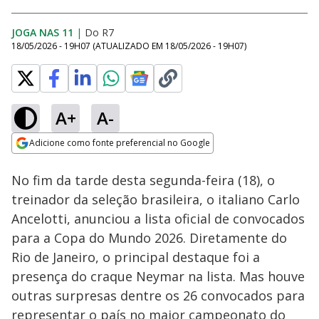
JOGA NAS 11
|
Do R7
18/05/2026 - 19H07
(ATUALIZADO EM
18/05/2026 - 19H07
)
A+
A-
Loaded
:
9.77%
Adicione como fonte preferencial no Google
Ativar
Som
Opens in new window
No fim da tarde desta segunda-feira (18), o
treinador da seleção brasileira, o italiano Carlo
Ancelotti, anunciou a lista oficial de convocados
para a Copa do Mundo 2026. Diretamente do
Rio de Janeiro, o principal destaque foi a
presença do craque Neymar na lista. Mas houve
outras surpresas dentre os 26 convocados para
representar o país no maior campeonato do