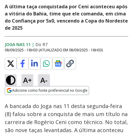
A última taça conquistada por Ceni aconteceu após
a vitória do Bahia, time que ele comanda, em cima
do Confiança por 5x0, vencendo a Copa do Nordeste
de 2025
JOGA NAS 11
|
Do R7
08/09/2025 - 18H03
(ATUALIZADO EM
08/09/2025 - 18H03
)
A+
A-
Loaded
:
1.00%
Adicione como fonte preferencial no Google
Ativar
Som
Opens in new window
A bancada do Joga nas 11 desta segunda-feira
(8) falou sobre a conquista de mais um título na
carreira de Rogério Ceni como técnico. No total,
são nove taças levantadas. A última aconteceu