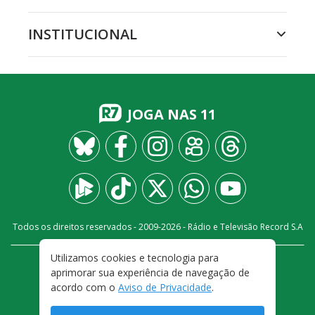
INSTITUCIONAL
JOGA NAS 11
Todos os direitos reservados - 2009-
2026
- Rádio e Televisão Record S.A
Utilizamos cookies e tecnologia para
CARREIRA
FALE CONOSCO
PRIVACIDADE
aprimorar sua experiência de navegação de
TERMOS E CONDIÇÕES DE USO
acordo com o
Aviso de Privacidade
.