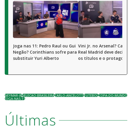
Joga nas 11: Pedro Raul ou Gui
Vini Jr. no Arsenal? Camis
Negão? Corinthians sofre para
Real Madrid deve decidir 
substituir Yuri Alberto
os títulos e o protagonis
NEYMAR-JR
SELECAO-BRASILEIRA
CARLO-ANCELOTTI
FUTEBOL
COPA-DO-MUNDO
JOGA-NAS-11
Últimas