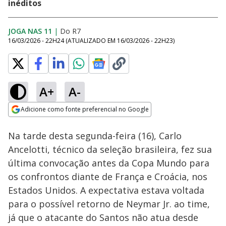
inéditos
JOGA NAS 11
|
Do R7
16/03/2026 - 22H24
(ATUALIZADO EM
16/03/2026 - 22H23
)
A+
A-
Loaded
:
0.66%
Adicione como fonte preferencial no Google
Ativar
Som
Opens in new window
Na tarde desta segunda-feira (16), Carlo
Ancelotti, técnico da seleção brasileira, fez sua
última convocação antes da Copa Mundo para
os confrontos diante de França e Croácia, nos
Estados Unidos. A expectativa estava voltada
para o possível retorno de Neymar Jr. ao time,
já que o atacante do Santos não atua desde