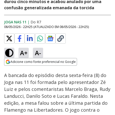
durou cinco minutos e acabou anulado por uma
confusão generalizada emanada da torcida
JOGA NAS 11
|
Do R7
08/05/2026 - 22H25
(ATUALIZADO EM
08/05/2026 - 22H25
)
A+
A-
Loaded
:
1.85%
Adicione como fonte preferencial no Google
Ativar
Som
Opens in new window
A bancada do episódio desta sexta-feira (8) do
Joga nas 11 foi formada pelo apresentador Zé
Luiz e pelos comentaristas Marcelo Braga, Rudy
Landucci, Danilo Soto e Lucas Faraldo. Nesta
edição, a mesa falou sobre a última partida do
Flamengo na Libertadores. O jogo contra o