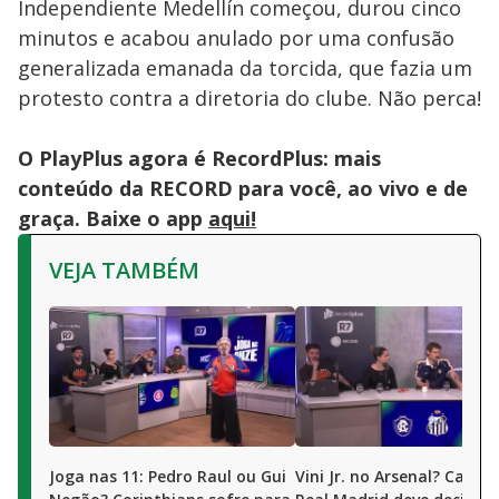
Independiente Medellín começou, durou cinco
minutos e acabou anulado por uma confusão
generalizada emanada da torcida, que fazia um
protesto contra a diretoria do clube. Não perca!
O PlayPlus agora é RecordPlus: mais
conteúdo da RECORD para você, ao vivo e de
graça. Baixe o app
aqui!
VEJA TAMBÉM
Joga nas 11: Pedro Raul ou Gui
Vini Jr. no Arsenal? Camis