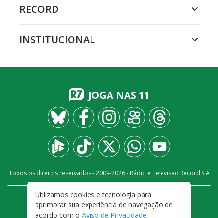
RECORD
INSTITUCIONAL
JOGA NAS 11
Todos os direitos reservados - 2009-
2026
- Rádio e Televisão Record S.A
Utilizamos cookies e tecnologia para
CARREIRA
FALE CONOSCO
PRIVACIDADE
aprimorar sua experiência de navegação de
TERMOS E CONDIÇÕES DE USO
acordo com o
Aviso de Privacidade
.