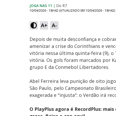
JOGA NAS 11
|
Do R7
10/04/2026 - 18H42
(ATUALIZADO EM
10/04/2026 - 18H42
)
Loaded
:
0.93%
A+
A-
Ativar
Som
Depois de muita desconfiança e cobra
amenizar a crise do Corinthians e venc
vitória nessa última quinta-feira (9),
vitória. Os gols foram marcados por Ka
grupo E da Conmebol Libertadores.
Abel Ferreira leva punição de oito jo
São Paulo, pelo Campeonato Brasileir
exagerada e "injusta"; o Verdão irá rec
O PlayPlus agora é RecordPlus: mais