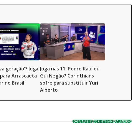
va geração’? Joga
Joga nas 11: Pedro Raul ou
para Arrascaeta
Gui Negão? Corinthians
 no Brasil
sofre para substituir Yuri
Alberto
JOGA-NAS-11
CORINTHIANS
PALMEIRAS