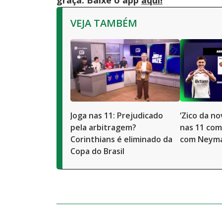
graça. Baixe o app
aqui!
VEJA TAMBÉM
Joga nas 11: Prejudicado
‘Zico da no
pela arbitragem?
nas 11 com
Corinthians é eliminado da
com Neymar
Copa do Brasil