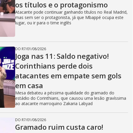
os títulos e o protagonismo
Atacante pode continuar ganhando títulos no Real Madrid,
mas sem ser o protagonista, já que Mbappé ocupa este
lugar, ou ir para o time inglês
DO R7
/
01/08/2026
Joga nas 11: Saldo negativo!
Corinthians perde dois
atacantes em empate sem gols
em casa
Mesa debateu a péssima qualidade do gramado do
estádio do Corinthians, que causou uma lesão gravíssima
ao atacante marroquino Zakaria Labyad
DO R7
/
01/08/2026
Gramado ruim custa caro!