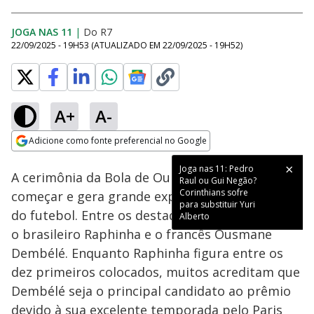
JOGA NAS 11
|
Do R7
22/09/2025 - 19H53
(ATUALIZADO EM
22/09/2025 - 19H52
)
A+
A-
Loaded
:
46.41%
Adicione como fonte preferencial no Google
Subtitles
Ativar
Som
Opens in new window
Joga nas 11: Pedro
A cerimônia da Bola de Ouro está prestes a
Raul ou Gui Negão?
Corinthians sofre
começar e gera grande expectativa no mundo
para substituir Yuri
do futebol. Entre os destaques deste ano estão
Alberto
o brasileiro Raphinha e o francês Ousmane
Dembélé. Enquanto Raphinha figura entre os
dez primeiros colocados, muitos acreditam que
Dembélé seja o principal candidato ao prêmio
devido à sua excelente temporada pelo Paris