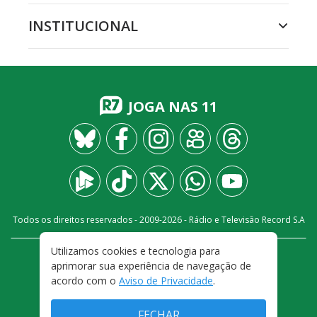
INSTITUCIONAL
JOGA NAS 11
Todos os direitos reservados - 2009-
2026
- Rádio e Televisão Record S.A
Utilizamos cookies e tecnologia para
CARREIRA
FALE CONOSCO
PRIVACIDADE
aprimorar sua experiência de navegação de
TERMOS E CONDIÇÕES DE USO
acordo com o
Aviso de Privacidade
.
FECHAR