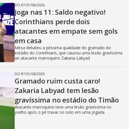
DO R7
/
01/08/2026
Joga nas 11: Saldo negativo!
Corinthians perde dois
atacantes em empate sem gols
em casa
Mesa debateu a péssima qualidade do gramado do
estádio do Corinthians, que causou uma lesão gravíssima
ao atacante marroquino Zakaria Labyad
DO R7
/
01/08/2026
Gramado ruim custa caro!
Zakaria Labyad tem lesão
gravíssima no estádio do Timão
Atacante marroquino teve uma lesão gravíssima no
joelho após o pé travar no solo em uma jogada