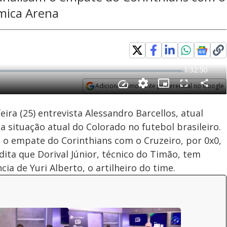
ímica Arena
Adicione como fonte preferencial no Google
Velocidade
Opens in new window
ira (25) entrevista Alessandro Barcellos, atual
a situação atual do Colorado no futebol brasileiro.
 o empate do Corinthians com o Cruzeiro, por 0x0,
ita que Dorival Júnior, técnico do Timão, tem
ia de Yuri Alberto, o artilheiro do time.