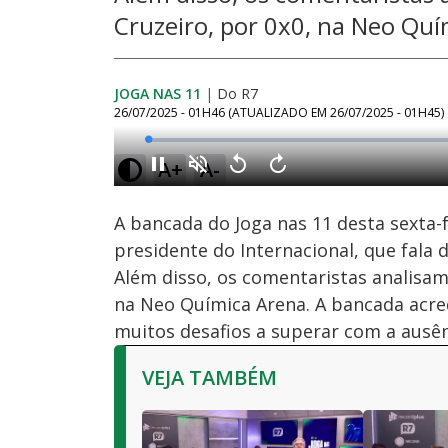
Cruzeiro, por 0x0, na Neo Qu
JOGA NAS 11
|
Do R7
26/07/2025 - 01H46
(ATUALIZADO EM
26/07/2025 - 01H45
)
Loaded
:
0.65%
A+
A-
Ativar
Som
A bancada do Joga nas 11 desta sexta-fe
presidente do Internacional, que fala d
Além disso, os comentaristas analisam
na Neo Química Arena. A bancada acred
muitos desafios a superar com a ausênc
VEJA TAMBÉM