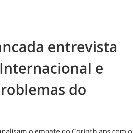
ancada entrevista
Internacional e
 problemas do
 analisam o empate do Corinthians com o