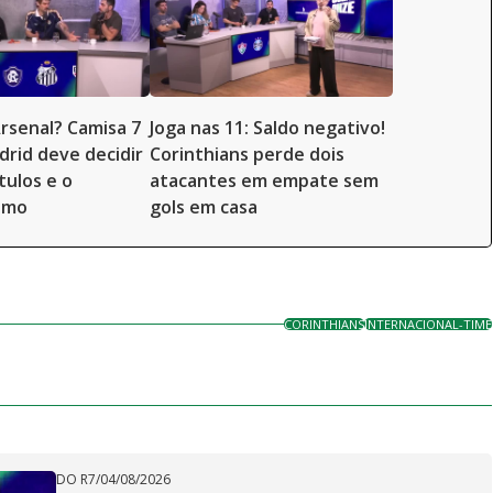
 Arsenal? Camisa 7
Joga nas 11: Saldo negativo!
drid deve decidir
Corinthians perde dois
tulos e o
atacantes em empate sem
smo
gols em casa
CORINTHIANS
INTERNACIONAL-TIME
DO R7
/
04/08/2026