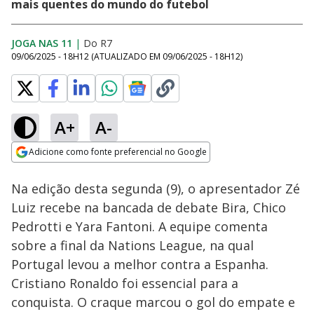
mais quentes do mundo do futebol
JOGA NAS 11
|
Do R7
09/06/2025 - 18H12
(ATUALIZADO EM
09/06/2025 - 18H12
)
A+
A-
Loaded
:
1.20%
Adicione como fonte preferencial no Google
Ativar
Som
Opens in new window
Na edição desta segunda (9), o apresentador Zé
Luiz recebe na bancada de debate Bira, Chico
Pedrotti e Yara Fantoni. A equipe comenta
sobre a final da Nations League, na qual
Portugal levou a melhor contra a Espanha.
Cristiano Ronaldo foi essencial para a
conquista. O craque marcou o gol do empate e