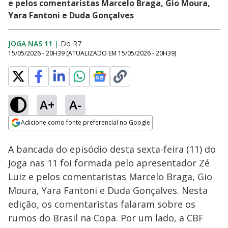
e pelos comentaristas Marcelo Braga, Gio Moura,
Yara Fantoni e Duda Gonçalves
JOGA NAS 11
|
Do R7
15/05/2026 - 20H39
(ATUALIZADO EM
15/05/2026 - 20H39
)
A+
A-
Loaded
:
0.79%
Adicione como fonte preferencial no Google
Ativar
Som
Opens in new window
A bancada do episódio desta sexta-feira (11) do
Joga nas 11 foi formada pelo apresentador Zé
Luiz e pelos comentaristas Marcelo Braga, Gio
Moura, Yara Fantoni e Duda Gonçalves. Nesta
edição, os comentaristas falaram sobre os
rumos do Brasil na Copa. Por um lado, a CBF