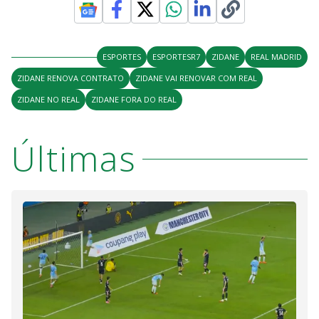
ESPORTES
ESPORTESR7
ZIDANE
REAL MADRID
ZIDANE RENOVA CONTRATO
ZIDANE VAI RENOVAR COM REAL
ZIDANE NO REAL
ZIDANE FORA DO REAL
Últimas