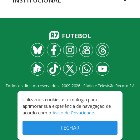
INSTITUCIONAL
FUTEBOL
Todos os direitos reservados - 2009-
2026
- Rádio e Televisão Record S.A
Utilizamos cookies e tecnologia para
CARREIRA
FALE CONOSCO
PRIVACIDADE
aprimorar sua experiência de navegação de
TERMOS E CONDIÇÕES DE USO
acordo com o
Aviso de Privacidade
.
FECHAR