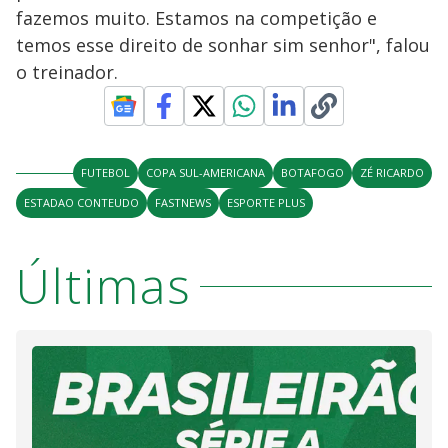
fazemos muito. Estamos na competição e
temos esse direito de sonhar sim senhor", falou
o treinador.
FUTEBOL
COPA SUL-AMERICANA
BOTAFOGO
ZÉ RICARDO
ESTADAO CONTEUDO
FASTNEWS
ESPORTE PLUS
Últimas