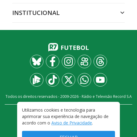
INSTITUCIONAL
FUTEBOL
Todos os direitos reservados - 2009-
2026
- Rádio e Televisão Record S.A
Utilizamos cookies e tecnologia para
CARREIRA
FALE CONOSCO
PRIVACIDADE
aprimorar sua experiência de navegação de
TERMOS E CONDIÇÕES DE USO
acordo com o
Aviso de Privacidade
.