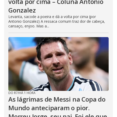
volta por cima – Coluna Antonio
Gonzalez
Levanta, sacode a poeira e dá a volta por cima (por
Antonio Gonzalez) A ressaca comum traz dor de cabeça,
cansaço, enjoo. Mas a...
DO R7
/
HÁ 1 HORA
As lágrimas de Messi na Copa do
Mundo anteciparam o pior.
Morreu Jorge, seu pai. Foi ele que