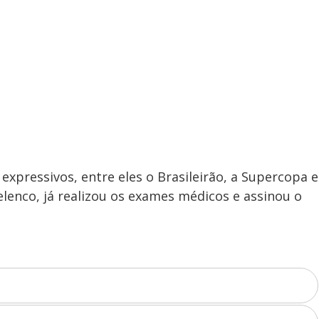
y
V
i
d
 expressivos, entre eles o Brasileirão, a Supercopa e
 elenco, já realizou os exames médicos e assinou o
e
o