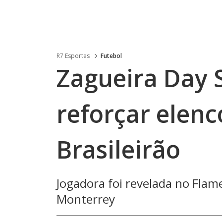
R7 Esportes
Futebol
Zagueira Day 
reforçar elen
Brasileirão
Jogadora foi revelada no Fl
Monterrey