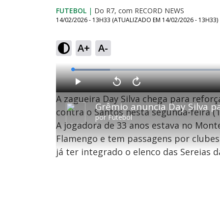
FUTEBOL
|
Do R7, com RECORD NEWS
14/02/2026 - 13H33
(ATUALIZADO EM
14/02/2026 - 13H33
)
A+
A-
L
o
a
d
P
V
A
e
l
o
v
d
A zagueira Day Silva chega para reforç
a
l
a
:
Grêmio anuncia Day Silva p
y
t
n
1
a
ç
contra o Santos nesta segunda-feira (1
1
r
a
.
por
Futebol
1
r
4
A jogadora de 33 anos estava no Mont
0
1
8
s
0
%
e
s
Flamengo e tem passagens por clubes 
g
e
u
g
n
u
já ter integrado o elenco das Sereias da
d
n
o
d
s
o
s
M
u
d
o