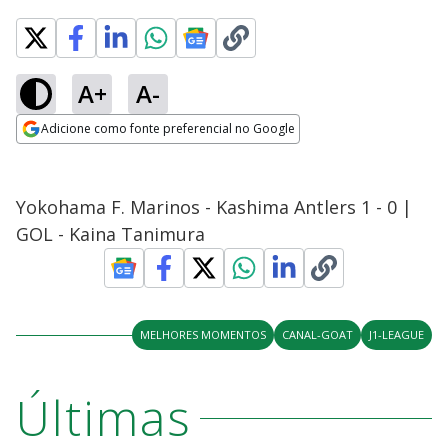
A+
A-
Adicione como fonte preferencial no Google
Opens in new window
Yokohama F. Marinos - Kashima Antlers 1 - 0 |
GOL - Kaina Tanimura
MELHORES MOMENTOS
CANAL-GOAT
J1-LEAGUE
Últimas