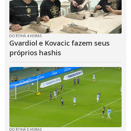
DO R7
/
HÁ 4 HORAS
Gvardiol e Kovacic fazem seus
próprios hashis
DO R7
/
HÁ 5 HORAS