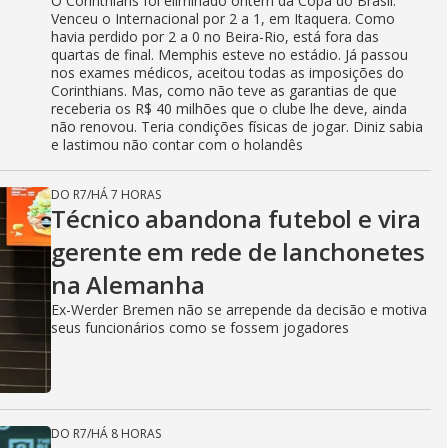
O Corinthians foi eliminado ontem da Copa do Brasil.
Venceu o Internacional por 2 a 1, em Itaquera. Como
havia perdido por 2 a 0 no Beira-Rio, está fora das
quartas de final. Memphis esteve no estádio. Já passou
nos exames médicos, aceitou todas as imposições do
Corinthians. Mas, como não teve as garantias de que
receberia os R$ 40 milhões que o clube lhe deve, ainda
não renovou. Teria condições físicas de jogar. Diniz sabia
e lastimou não contar com o holandês
DO R7
/
HÁ 7 HORAS
Técnico abandona futebol e vira
gerente em rede de lanchonetes
na Alemanha
Ex-Werder Bremen não se arrepende da decisão e motiva
seus funcionários como se fossem jogadores
DO R7
/
HÁ 8 HORAS