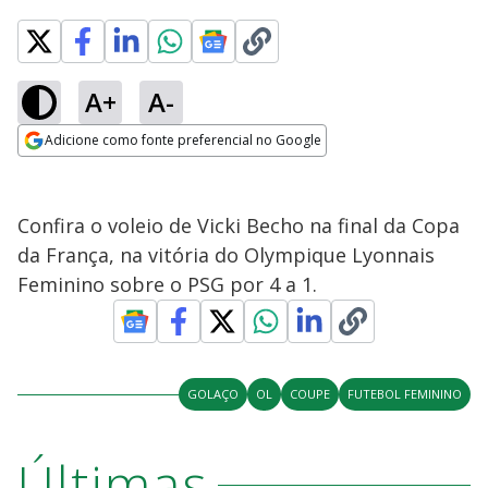
A+
A-
Adicione como fonte preferencial no Google
Opens in new window
Confira o voleio de Vicki Becho na final da Copa
da França, na vitória do Olympique Lyonnais
Feminino sobre o PSG por 4 a 1.
GOLAÇO
OL
COUPE
FUTEBOL FEMININO
Últimas