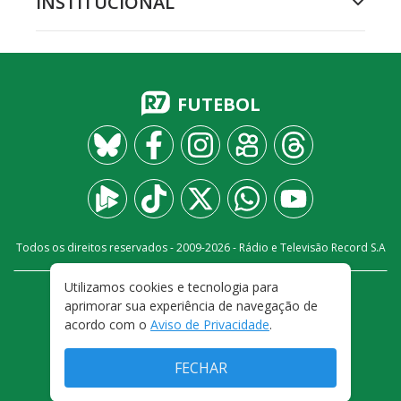
INSTITUCIONAL
FUTEBOL
Todos os direitos reservados - 2009-
2026
- Rádio e Televisão Record S.A
Utilizamos cookies e tecnologia para
CARREIRA
FALE CONOSCO
PRIVACIDADE
aprimorar sua experiência de navegação de
TERMOS E CONDIÇÕES DE USO
acordo com o
Aviso de Privacidade
.
FECHAR