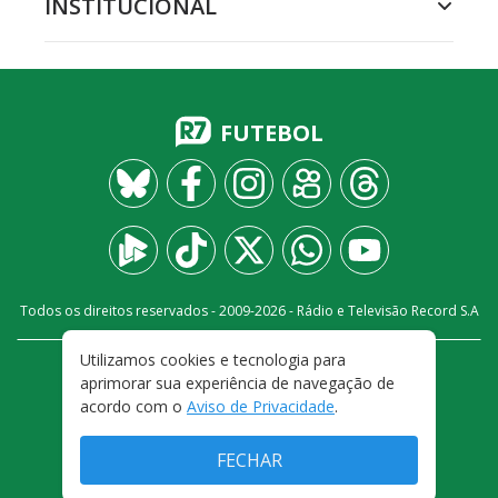
INSTITUCIONAL
FUTEBOL
Todos os direitos reservados - 2009-
2026
- Rádio e Televisão Record S.A
Utilizamos cookies e tecnologia para
CARREIRA
FALE CONOSCO
PRIVACIDADE
aprimorar sua experiência de navegação de
TERMOS E CONDIÇÕES DE USO
acordo com o
Aviso de Privacidade
.
FECHAR